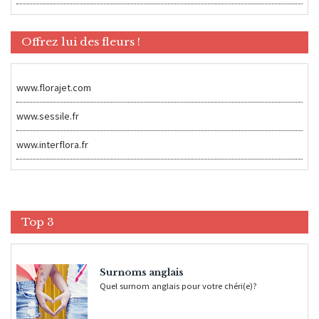
Offrez lui des fleurs !
www.florajet.com
www.sessile.fr
www.interflora.fr
Top 3
Surnoms anglais
Quel surnom anglais pour votre chéri(e)?