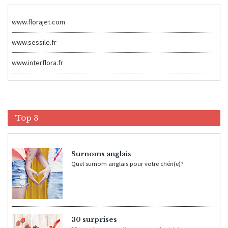
www.florajet.com
www.sessile.fr
www.interflora.fr
Top 3
Surnoms anglais
Quel surnom anglais pour votre chéri(e)?
30 surprises