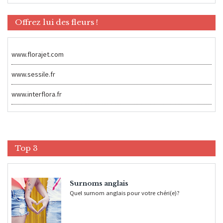
Offrez lui des fleurs !
www.florajet.com
www.sessile.fr
www.interflora.fr
Top 3
Surnoms anglais
Quel surnom anglais pour votre chéri(e)?